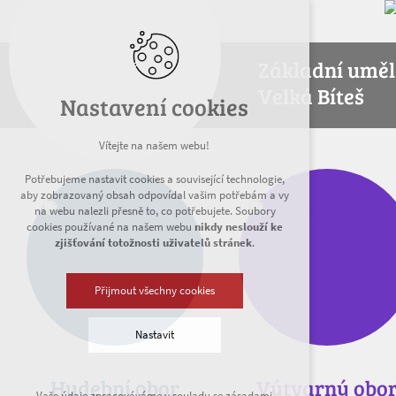
Základní uměl
Velká Bíteš
Nastavení cookies
Vítejte na našem webu!
Potřebujeme nastavit cookies a související technologie,
aby zobrazovaný obsah odpovídal vašim potřebám a vy
na webu nalezli přesně to, co potřebujete. Soubory
cookies používané na našem webu
nikdy neslouží ke
zjišťování totožnosti uživatelů stránek
.
Přijmout všechny cookies
Nastavit
Hudební obor
Výtvarný obo
Technická cookies
Vaše údaje zpracováváme v souladu se zásadami