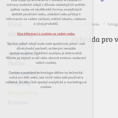
ochrany osobních údajů z důvodu následujících potřeb:
nutná pro provozování webu
zpětná vazba od návštěvníků formou analytických
udržení kontextu stránek (session): případná
statistik používání webu, ukládání nebo přístup k
přihlášení, volby jazyka, apod.
informacím na vašem zařízení, měření obsahu, reklama
Úvod
a vývoj produktů.
Úvodní stránka
Fotoga
Volitelná cookies
Aktuality
Více informací o cookies na našem webu
Zahrada pro 
analytická pro anonymizované vyhodnocení
návštěvnosti
O škole
Správci vašich údajů bude naše společnost, jakož i naši
marketingová cookies (Google)
důvěryhodní partneři, se kterými neustále
Naši učitelé
spolupracujeme. Vyjádření souhlasu je dobrovolné.
Více informací o cookies na našem webu
Můžete jej kdykoli zrušit nebo obnovit změnou nastavení
Školné
vašich cookies.
Dokumenty
Cookies a podobné technologie dělíme na technická:
Přijmout všechny cookies
nutná pro běh webu, bez nichž nelze web používat a
Projekty
volitelná. Do této části spadají analytická a marketingová
cookies.
Odmítnout vše
Fotogalerie
Kontakt